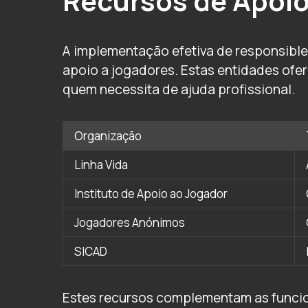
Recursos de Apoio
A implementação efetiva de responsibl
apoio a jogadores. Estas entidades of
quem necessita de ajuda profissional.
Organização
Linha Vida
Instituto de Apoio ao Jogador
Jogadores Anónimos
SICAD
Estes recursos complementam as funcio