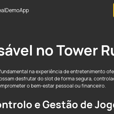
eal
Demo
App
sável no Tower 
 fundamental na experiência de entretenimento of
sam desfrutar do slot de forma segura, controla
mprometer o bem-estar pessoal ou financeiro.
ntrolo e Gestão de Jog