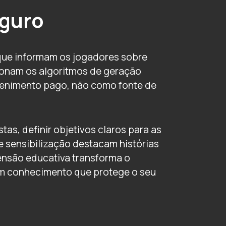
eguro
ue informam os jogadores sobre
cionam os algoritmos de geração
etenimento pago, não como fonte de
as, definir objetivos claros para as
 sensibilização destacam histórias
mensão educativa transforma o
om conhecimento que protege o seu