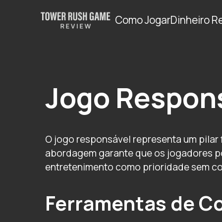
Como Jogar
Dinheiro R
Jogo Respon
O jogo responsável representa um pilar
abordagem garante que os jogadores pos
entretenimento como prioridade sem co
Ferramentas de Co