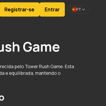
Registrar-se
Entrar
PT
Rush Game
erecida pelo Tower Rush Game. Esta
da e equilibrada, mantendo o
o