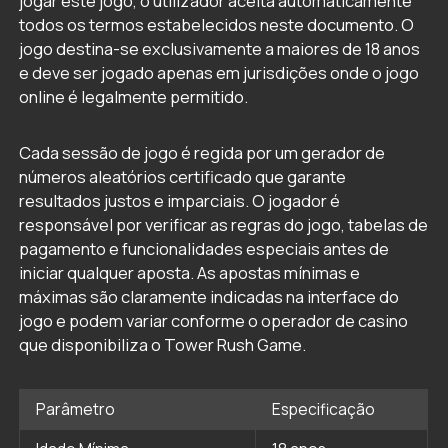
jogar este jogo, o utilizador aceita automaticamente
todos os termos estabelecidos neste documento. O
jogo destina-se exclusivamente a maiores de 18 anos
e deve ser jogado apenas em jurisdições onde o jogo
online é legalmente permitido.
Cada sessão de jogo é regida por um gerador de
números aleatórios certificado que garante
resultados justos e imparciais. O jogador é
responsável por verificar as regras do jogo, tabelas de
pagamento e funcionalidades especiais antes de
iniciar qualquer aposta. As apostas mínimas e
máximas são claramente indicadas na interface do
jogo e podem variar conforme o operador de casino
que disponibiliza o Tower Rush Game.
Parâmetro
Especificação