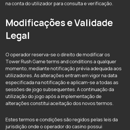
na conta do utilizador para consulta e verificação.
Modificações e Validade
Legal
O operador reserva-se o direito de modificar os
Tower Rush Game terms and conditions a qualquer
momento, mediante notificação prévia adequada aos
utilizadores. As alterações entram em vigor na data
especificada na notificação e aplicam-se a todas as
sessões de jogo subsequentes. A continuação da
utilização do jogo após a implementação de
alterações constitui aceitação dos novos termos.
Estes termos e condições são regidos pelas leis da
jurisdição onde o operador do casino possui