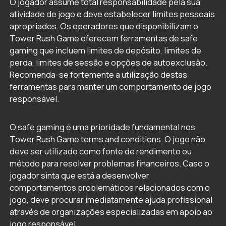
O jogador assume total responsabilidade pela sua
atividade de jogo e deve estabelecer limites pessoais
apropriados. Os operadores que disponibilizam o
Tower Rush Game oferecem ferramentas de safe
gaming que incluem limites de depósito, limites de
perda, limites de sessão e opções de autoexclusão.
Recomenda-se fortemente a utilização destas
ferramentas para manter um comportamento de jogo
responsável.
O safe gaming é uma prioridade fundamental nos
Tower Rush Game terms and conditions. O jogo não
deve ser utilizado como fonte de rendimento ou
método para resolver problemas financeiros. Caso o
jogador sinta que está a desenvolver
comportamentos problemáticos relacionados com o
jogo, deve procurar imediatamente ajuda profissional
através de organizações especializadas em apoio ao
jogo responsável.