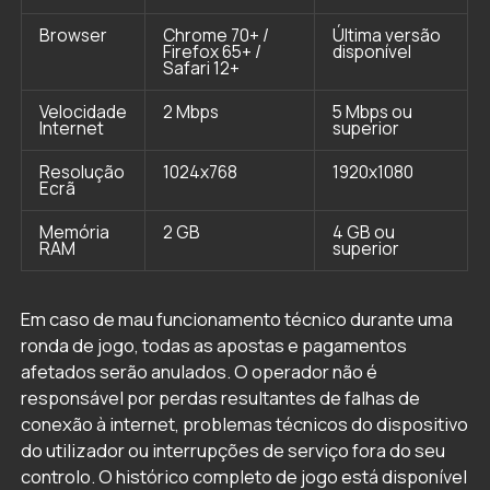
Browser
Chrome 70+ /
Última versão
Firefox 65+ /
disponível
Safari 12+
Velocidade
2 Mbps
5 Mbps ou
Internet
superior
Resolução
1024x768
1920x1080
Ecrã
Memória
2 GB
4 GB ou
RAM
superior
Em caso de mau funcionamento técnico durante uma
ronda de jogo, todas as apostas e pagamentos
afetados serão anulados. O operador não é
responsável por perdas resultantes de falhas de
conexão à internet, problemas técnicos do dispositivo
do utilizador ou interrupções de serviço fora do seu
controlo. O histórico completo de jogo está disponível