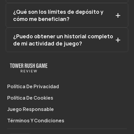
¿Qué son los límites de depósito y
cómo me benefician?
¿Puedo obtener un historial completo
de mi actividad de juego?
Política De Privacidad
Política De Cookies
Juego Responsable
Términos Y Condiciones