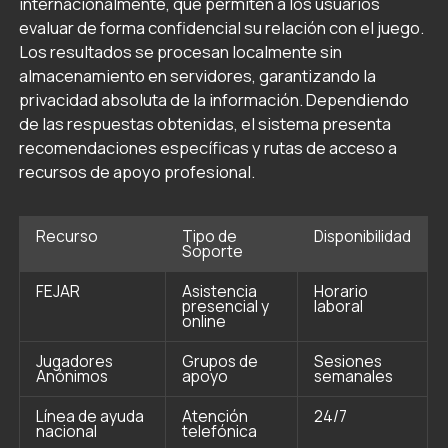
internacionalmente, que permiten a los usuarios
evaluar de forma confidencial su relación con el juego.
Los resultados se procesan localmente sin
almacenamiento en servidores, garantizando la
privacidad absoluta de la información. Dependiendo
de las respuestas obtenidas, el sistema presenta
recomendaciones específicas y rutas de acceso a
recursos de apoyo profesional.
Recurso
Tipo de
Disponibilidad
Soporte
FEJAR
Asistencia
Horario
presencial y
laboral
online
Jugadores
Grupos de
Sesiones
Anónimos
apoyo
semanales
Línea de ayuda
Atención
24/7
nacional
telefónica