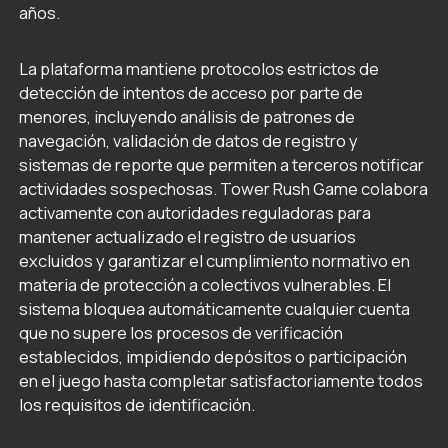
años.
La plataforma mantiene protocolos estrictos de
detección de intentos de acceso por parte de
menores, incluyendo análisis de patrones de
navegación, validación de datos de registro y
sistemas de reporte que permiten a terceros notificar
actividades sospechosas. Tower Rush Game colabora
activamente con autoridades reguladoras para
mantener actualizado el registro de usuarios
excluidos y garantizar el cumplimiento normativo en
materia de protección a colectivos vulnerables. El
sistema bloquea automáticamente cualquier cuenta
que no supere los procesos de verificación
establecidos, impidiendo depósitos o participación
en el juego hasta completar satisfactoriamente todos
los requisitos de identificación.