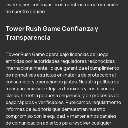
inversiones continuas en infraestructura y formación
de nuestro equipo.
Tower Rush Game Confianza y
Transparencia
Tower Rush Game opera bajo licencias de juego
emitidas por autoridades reguladoras reconocidas
internacionalmente, lo que garantiza el cumplimiento
de normativas estrictas en materia de protección al
consumidor y operaciones justas. Nuestra política de
transparencia se refleja en términos y condiciones
claros, sin letra pequeña engañosa, y en procesos de
pago rápidos y verificables. Publicamos regularmente
informes de auditoría que demuestran nuestro
compromiso con la equidad, y mantenemos canales
de comunicación abiertos para resolver cualquier