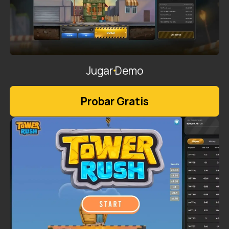
Jugar Demo
Probar Gratis