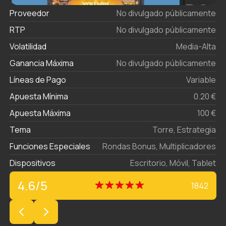
Proveedor
No divulgado públicamente
RTP
No divulgado públicamente
Volatilidad
Media-Alta
Ganancia Máxima
No divulgado públicamente
Líneas de Pago
Variable
Apuesta Mínima
0.20 €
Apuesta Máxima
100 €
Tema
Torre, Estrategia
Funciones Especiales
Rondas Bonus, Multiplicadores
Dispositivos
Escritorio, Móvil, Tablet
4.6
/
5
1842