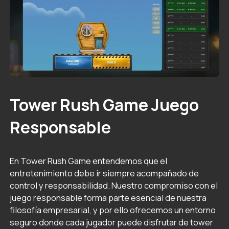
Tower Rush Game Juego
Responsable
En Tower Rush Game entendemos que el
entretenimiento debe ir siempre acompañado de
control y responsabilidad. Nuestro compromiso con el
juego responsable forma parte esencial de nuestra
filosofía empresarial, y por ello ofrecemos un entorno
seguro donde cada jugador puede disfrutar de tower