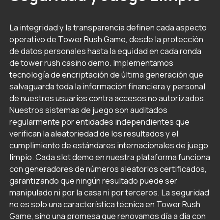
La integridad y la transparencia definen cada aspecto
operativo de Tower Rush Game, desde la protección
de datos personales hasta la equidad en cada ronda
de tower rush casino demo. Implementamos
tecnología de encriptación de última generación que
salvaguarda toda la información financiera y personal
de nuestros usuarios contra accesos no autorizados.
Nuestros sistemas de juego son auditados
regularmente por entidades independientes que
verifican la aleatoriedad de los resultados y el
cumplimiento de estándares internacionales de juego
limpio. Cada slot demo en nuestra plataforma funciona
con generadores de números aleatorios certificados,
garantizando que ningún resultado puede ser
manipulado ni por la casa ni por terceros. La seguridad
no es solo una característica técnica en Tower Rush
Game, sino una promesa que renovamos día a día con