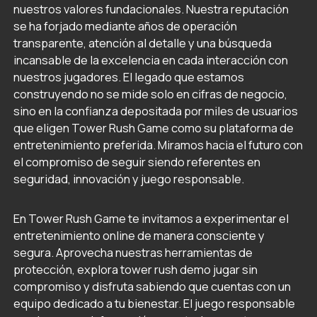
nuestros valores fundacionales. Nuestra reputación
se ha forjado mediante años de operación
transparente, atención al detalle y una búsqueda
incansable de la excelencia en cada interacción con
nuestros jugadores. El legado que estamos
construyendo no se mide solo en cifras de negocio,
sino en la confianza depositada por miles de usuarios
que eligen Tower Rush Game como su plataforma de
entretenimiento preferida. Miramos hacia el futuro con
el compromiso de seguir siendo referentes en
seguridad, innovación y juego responsable.
En Tower Rush Game te invitamos a experimentar el
entretenimiento online de manera consciente y
segura. Aprovecha nuestras herramientas de
protección, explora tower rush demo jugar sin
compromiso y disfruta sabiendo que cuentas con un
equipo dedicado a tu bienestar. El juego responsable