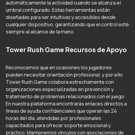
automáticamente la actividad cuando se alcanza el
umbral configurado. Estas herramientas están
diseñadas para ser intuitivas y accesibles desde
cualquier dispositivo, garantizando que el control esté
siempre al alcance de la mano.
Tower Rush Game Recursos de Apoyo
Reconocemos que en ocasiones los jugadores
pueden necesitar orientación profesional, y por ello
Tower Rush Game colabora estrechamente con
organizaciones especializadas en prevención y
tratamiento de problemas relacionados con el juego.
En nuestra plataforma encontrarás enlaces directos a
líneas de ayuda confidenciales que operan las 24
horas del día, atendidas por profesionales
capacitados para ofrecer soporte emocional y
práctico. Mantenemos vínculos con asociaciones de