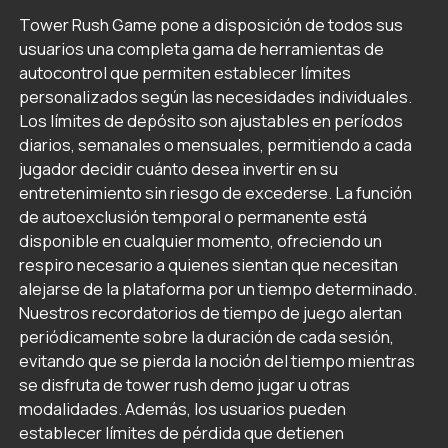
Tower Rush Game pone a disposición de todos sus
usuarios una completa gama de herramientas de
autocontrol que permiten establecer límites
personalizados según las necesidades individuales.
Los límites de depósito son ajustables en períodos
diarios, semanales o mensuales, permitiendo a cada
jugador decidir cuánto desea invertir en su
entretenimiento sin riesgo de excederse. La función
de autoexclusión temporal o permanente está
disponible en cualquier momento, ofreciendo un
respiro necesario a quienes sientan que necesitan
alejarse de la plataforma por un tiempo determinado.
Nuestros recordatorios de tiempo de juego alertan
periódicamente sobre la duración de cada sesión,
evitando que se pierda la noción del tiempo mientras
se disfruta de tower rush demo jugar u otras
modalidades. Además, los usuarios pueden
establecer límites de pérdida que detienen