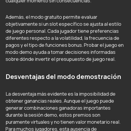
cualquier momento sin consecuencias.
Además, el modo gratuito permite evaluar
objetivamente si un slot específico se ajusta al estilo
de juego personal. Cada jugador tiene preferencias
diferentes respecto a la volatilidad, la frecuencia de
pagos y el tipo de funciones bonus. Probar el juego en
modo demo ayuda a tomar decisiones informadas
sobre dónde invertir el presupuesto de juego real.
Desventajas del modo demostración
La desventaja más evidente es la imposibilidad de
obtener ganancias reales. Aunque el juego puede
generar combinaciones ganadoras importantes
durante la sesión demo, estos premios son
puramente virtuales y no tienen valor monetario real.
Para muchos jugadores, esta ausencia de