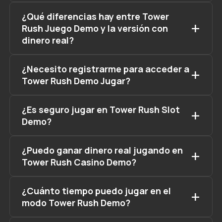
¿Qué diferencias hay entre Tower
Rush Juego Demo y la versión con
dinero real?
¿Necesito registrarme para acceder a
Tower Rush Demo Jugar?
¿Es seguro jugar en Tower Rush Slot
Demo?
¿Puedo ganar dinero real jugando en
Tower Rush Casino Demo?
¿Cuánto tiempo puedo jugar en el
modo Tower Rush Demo?