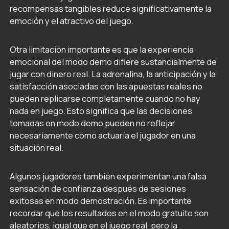
recompensas tangibles reduce significativamente la
emoción y el atractivo del juego.
Otra limitación importante es que la experiencia
emocional del modo demo difiere sustancialmente de
jugar con dinero real. La adrenalina, la anticipación y la
satisfacción asociadas con las apuestas reales no
pueden replicarse completamente cuando no hay
nada en juego. Esto significa que las decisiones
tomadas en modo demo pueden no reflejar
necesariamente cómo actuaría el jugador en una
situación real.
Algunos jugadores también experimentan una falsa
sensación de confianza después de sesiones
exitosas en modo demostración. Es importante
recordar que los resultados en el modo gratuito son
aleatorios, igual que en el juego real, pero la