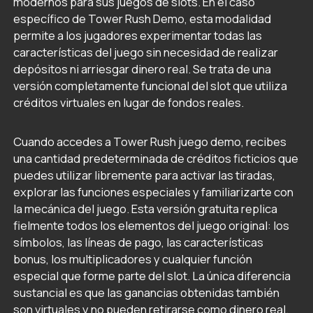
modernos para sus juegos de slots. En el caso
específico de Tower Rush Demo, esta modalidad
permite a los jugadores experimentar todas las
características del juego sin necesidad de realizar
depósitos ni arriesgar dinero real. Se trata de una
versión completamente funcional del slot que utiliza
créditos virtuales en lugar de fondos reales.
Cuando accedes a Tower Rush juego demo, recibes
una cantidad predeterminada de créditos ficticios que
puedes utilizar libremente para activar las tiradas,
explorar las funciones especiales y familiarizarte con
la mecánica del juego. Esta versión gratuita replica
fielmente todos los elementos del juego original: los
símbolos, las líneas de pago, las características
bonus, los multiplicadores y cualquier función
especial que forme parte del slot. La única diferencia
sustancial es que las ganancias obtenidas también
son virtuales y no pueden retirarse como dinero real.