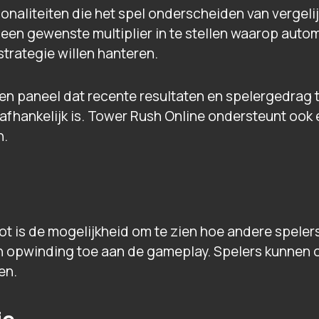
onaliteiten die het spel onderscheiden van vergel
 een gewenste multiplier in te stellen waarop autom
strategie willen hanteren.
ken paneel dat recente resultaten en spelergedrag to
afhankelijk is. Tower Rush Online ondersteunt ook
n.
t is de mogelijkheid om te zien hoe andere spelers
an opwinding toe aan de gameplay. Spelers kunnen
en.