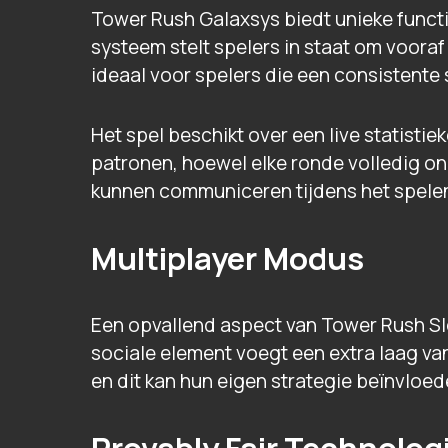
Tower Rush Galaxsys biedt unieke functi
systeem stelt spelers in staat om vooraf
ideaal voor spelers die een consistente 
Het spel beschikt over een live statistie
patronen, hoewel elke ronde volledig on
kunnen communiceren tijdens het spele
Multiplayer Modus
Een opvallend aspect van Tower Rush Slo
sociale element voegt een extra laag v
en dit kan hun eigen strategie beïnvloed