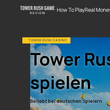
How To Play
Real Mone
TOWER RUSH CASINO
Tower Rus
spielen
Beliebt bei deutschen Spielern