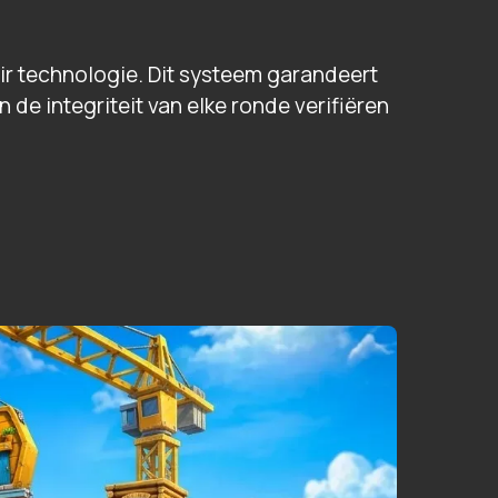
ir technologie. Dit systeem garandeert
 de integriteit van elke ronde verifiëren