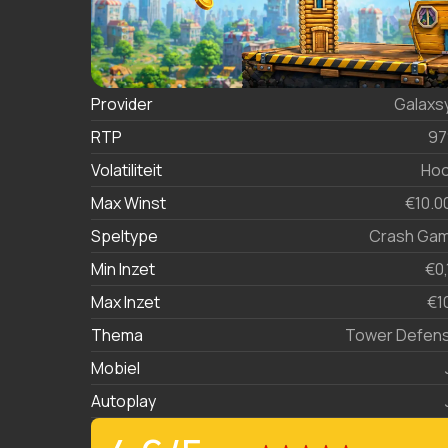
Provider
Galaxs
RTP
9
Volatiliteit
Ho
Max Winst
€10.0
Speltype
Crash Ga
Min Inzet
€0,
Max Inzet
€1
Thema
Tower Defen
Mobiel
Autoplay