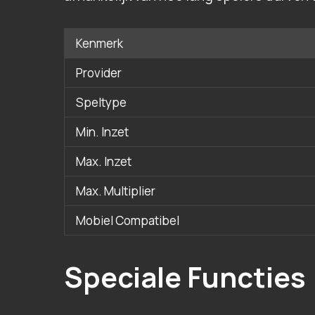
Kenmerk
Provider
Speltype
Min. Inzet
Max. Inzet
Max. Multiplier
Mobiel Compatibel
Speciale Functies