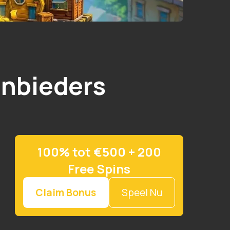
anbieders
100% tot €500 + 200
Free Spins
Claim Bonus
Speel Nu