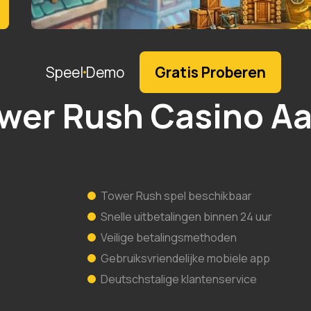
Speel Demo
Gratis Proberen
wer Rush Casino A
Tower Rush spel beschikbaar
Snelle uitbetalingen binnen 24 uur
Veilige betalingsmethoden
Gebruiksvriendelijke mobiele app
Deutschstalige klantenservice