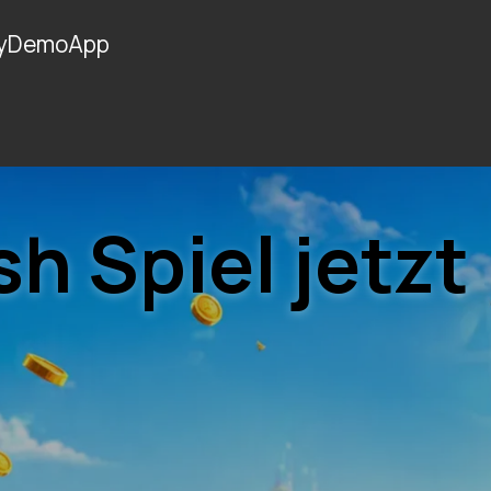
y
Demo
App
h Spiel jetzt