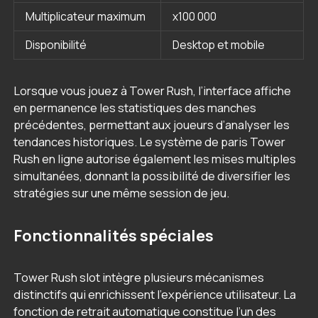
Multiplicateur maximum
x100 000
Disponibilité
Desktop et mobile
Lorsque vous jouez à Tower Rush, l’interface affiche
en permanence les statistiques des manches
précédentes, permettant aux joueurs d’analyser les
tendances historiques. Le système de paris Tower
Rush en ligne autorise également les mises multiples
simultanées, donnant la possibilité de diversifier les
stratégies sur une même session de jeu.
Fonctionnalités spéciales
Tower Rush slot intègre plusieurs mécanismes
distinctifs qui enrichissent l’expérience utilisateur. La
fonction de retrait automatique constitue l’un des