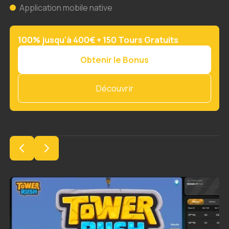
Application mobile native
100% jusqu'à 400€ + 150 Tours Gratuits
Obtenir le Bonus
Découvrir