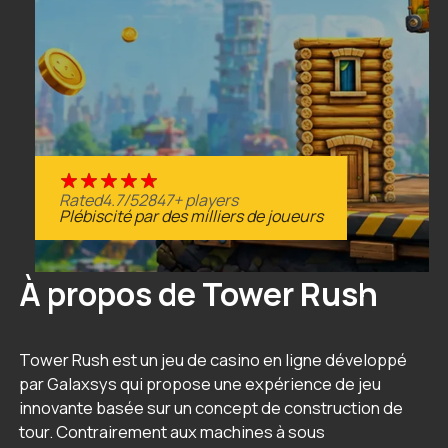
Rated
4.7
/
5
2847
+ players
Plébiscité par des milliers de joueurs
À propos de Tower Rush
Tower Rush est un jeu de casino en ligne développé
par Galaxsys qui propose une expérience de jeu
innovante basée sur un concept de construction de
tour. Contrairement aux machines à sous