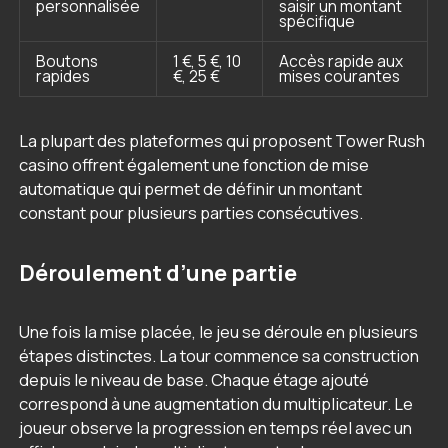
personnalisée
saisir un montant
spécifique
Boutons
1 €, 5 €, 10
Accès rapide aux
rapides
€, 25 €
mises courantes
La plupart des plateformes qui proposent Tower Rush
casino offrent également une fonction de mise
automatique qui permet de définir un montant
constant pour plusieurs parties consécutives.
Déroulement d’une partie
Une fois la mise placée, le jeu se déroule en plusieurs
étapes distinctes. La tour commence sa construction
depuis le niveau de base. Chaque étage ajouté
correspond à une augmentation du multiplicateur. Le
joueur observe la progression en temps réel avec un