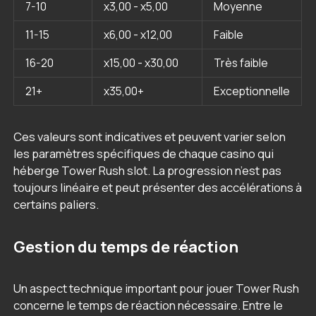
7-10
x3,00 - x5,00
Moyenne
11-15
x6,00 - x12,00
Faible
16-20
x15,00 - x30,00
Très faible
21+
x35,00+
Exceptionnelle
Ces valeurs sont indicatives et peuvent varier selon
les paramètres spécifiques de chaque casino qui
héberge Tower Rush slot. La progression n’est pas
toujours linéaire et peut présenter des accélérations à
certains paliers.
Gestion du temps de réaction
Un aspect technique important pour jouer Tower Rush
concerne le temps de réaction nécessaire. Entre le