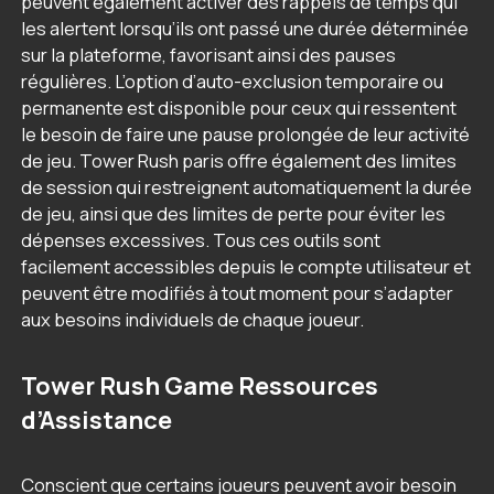
peuvent également activer des rappels de temps qui
les alertent lorsqu’ils ont passé une durée déterminée
sur la plateforme, favorisant ainsi des pauses
régulières. L’option d’auto-exclusion temporaire ou
permanente est disponible pour ceux qui ressentent
le besoin de faire une pause prolongée de leur activité
de jeu. Tower Rush paris offre également des limites
de session qui restreignent automatiquement la durée
de jeu, ainsi que des limites de perte pour éviter les
dépenses excessives. Tous ces outils sont
facilement accessibles depuis le compte utilisateur et
peuvent être modifiés à tout moment pour s’adapter
aux besoins individuels de chaque joueur.
Tower Rush Game Ressources
d’Assistance
Conscient que certains joueurs peuvent avoir besoin