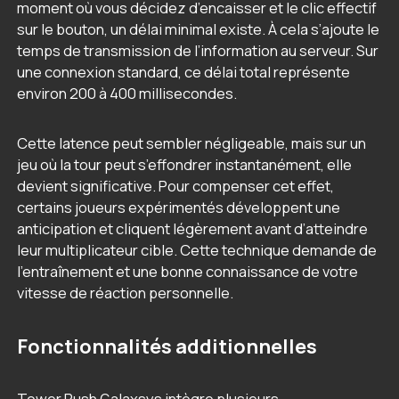
moment où vous décidez d’encaisser et le clic effectif
sur le bouton, un délai minimal existe. À cela s’ajoute le
temps de transmission de l’information au serveur. Sur
une connexion standard, ce délai total représente
environ 200 à 400 millisecondes.
Cette latence peut sembler négligeable, mais sur un
jeu où la tour peut s’effondrer instantanément, elle
devient significative. Pour compenser cet effet,
certains joueurs expérimentés développent une
anticipation et cliquent légèrement avant d’atteindre
leur multiplicateur cible. Cette technique demande de
l’entraînement et une bonne connaissance de votre
vitesse de réaction personnelle.
Fonctionnalités additionnelles
Tower Rush Galaxsys intègre plusieurs